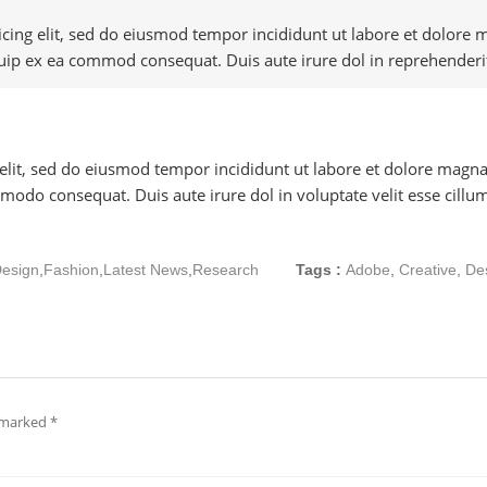
icing elit, sed do eiusmod tempor incididunt ut labore et dolore
quip ex ea commod consequat. Duis aute irure dol in reprehenderit
 elit, sed do eiusmod tempor incididunt ut labore et dolore mag
mmodo consequat. Duis aute irure dol in voluptate velit esse cillum
esign
,
Fashion
,
Latest News
,
Research
Tags :
Adobe
,
Creative
,
De
e marked
*